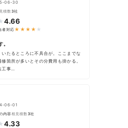
-06-30
見積数
3社
4.66
★
★
★
★
★
★
当者対応
す。
、いたるところに不具合が。ここまでな
補修箇所が多いとその分費用も掛かる。
装工事…
-06-01
の内容
相見積数
3社
4.33
★