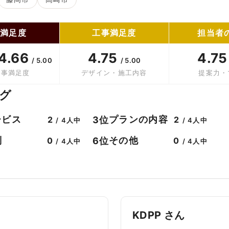
合満足度
工事満足度
担当者
4.66
4.75
4.7
/ 5.00
/ 5.00
工事満足度
デザイン・施工内容
提案力・
グ
ービス
プランの内容
3位
2
2
/ 4人中
/ 4人中
判
その他
6位
0
0
/ 4人中
/ 4人中
KDPP さん