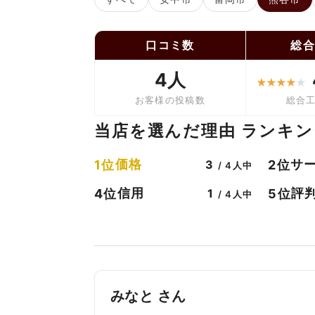
口コミ数
総
4人
★
★
★
★
★
お客様の投稿数
総合
当店を選んだ理由 ランキン
価格
サ
1位
2位
3
/ 4人中
信用
評
4位
5位
1
/ 4人中
みなと さん