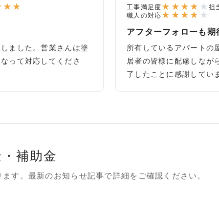
★
★
★
★
★
★
★
★
工事満足度
担
★
★
★
★
★
職人の対応
アフターフォローも期
いしました。営業さんは塗
所有しているアパートの
になって対応してくださ
居者の皆様に配慮しなが
了したことに感謝してい
金・補助金
ります。最新のお知らせ記事で詳細をご確認ください。