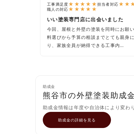
★
★
★
★
★
★
★
工事満足度
担当者対応
★
★
★
★
★
職人の対応
いい塗装専門店に出会いました
今回、屋根と外壁の塗装を同時にお願
料選びから予算の相談までとても親身
り、家族全員が納得できる工事内…
助成金
熊谷市の外壁塗装助成
助成金情報は年度や自治体により変わ
助成金の詳細を見る