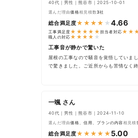
40代｜男性｜熊谷市｜2025-10-01
選んだ理由
価格
相見積数
3社
4.66
★
★
★
★
★
総合満足度
★
★
★
★
★
★
★
工事満足度
担当者対応
★
★
★
★
★
職人の対応
工事音が静かで驚いた
屋根の工事なので騒音を覚悟していま
で驚きました。ご近所からも苦情なく
一颯 さん
40代｜男性｜熊谷市｜2024-11-10
選んだ理由
価格、信用、プランの内容
相見積
5.00
★
★
★
★
★
総合満足度