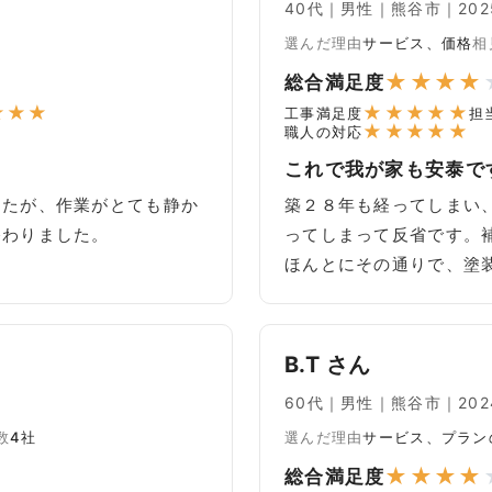
40代｜男性｜熊谷市｜2025
選んだ理由
サービス、価格
相
★
★
★
★
総合満足度
★
★
★
★
★
★
★
★
工事満足度
担
★
★
★
★
★
職人の対応
これで我が家も安泰で
したが、作業がとても静か
築２８年も経ってしまい
終わりました。
ってしまって反省です。
ほんとにその通りで、塗
B.T さん
60代｜男性｜熊谷市｜2024
数
4社
選んだ理由
サービス、プラン
★
★
★
★
総合満足度