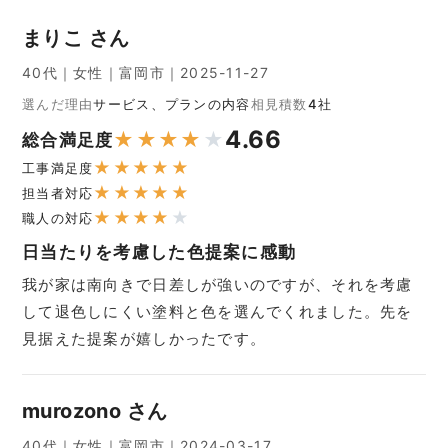
まりこ さん
40代｜女性｜富岡市｜2025-11-27
選んだ理由
サービス、プランの内容
相見積数
4社
4.66
★
★
★
★
★
総合満足度
★
★
★
★
★
工事満足度
★
★
★
★
★
担当者対応
★
★
★
★
★
職人の対応
日当たりを考慮した色提案に感動
我が家は南向きで日差しが強いのですが、それを考慮
して退色しにくい塗料と色を選んでくれました。先を
見据えた提案が嬉しかったです。
murozono さん
40代｜女性｜富岡市｜2024-03-17