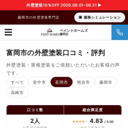
外壁塗装10％OFF 2026.08.01-08.31 ▶︎
藤岡市の外壁塗装専門店
価格シミュレーション
☰
ペイントホームズ
藤岡店
富岡市の外壁塗装口コミ・評判
外壁塗装・屋根塗装をご依頼いただいたお客様の声
です。
すべて
安中市
富岡市
熊谷市
藤岡市
高崎市
口コミ数
総合満足度
2人
4.83
★
★
★
★
★
/ 5.00
お客様の投稿数
総合工事満足度