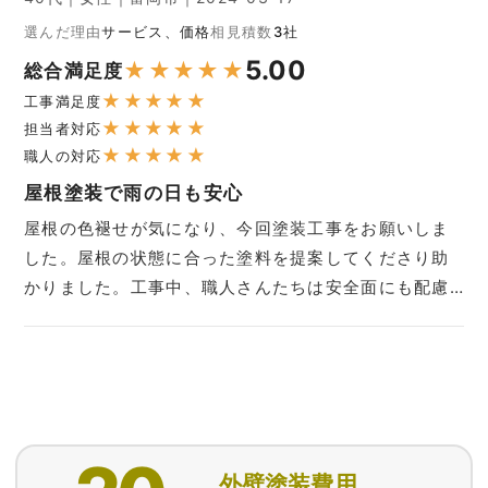
選んだ理由
サービス、価格
相見積数
3社
5.00
★
★
★
★
★
総合満足度
★
★
★
★
★
工事満足度
★
★
★
★
★
担当者対応
★
★
★
★
★
職人の対応
屋根塗装で雨の日も安心
屋根の色褪せが気になり、今回塗装工事をお願いしま
した。屋根の状態に合った塗料を提案してくださり助
かりました。工事中、職人さんたちは安全面にも配慮…
外壁塗装費用