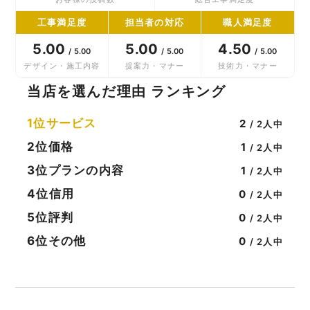
工事満足度
担当者の対応
職人満足度
5.00
5.00
4.50
/ 5.00
/ 5.00
/ 5.00
デザイン・施工内容
提案力・マナー
技術力・マナー
当店を選んだ理由 ランキング
1位
サービス
2
/ 2人中
2位
価格
1
/ 2人中
3位
プランの内容
1
/ 2人中
4位
信用
0
/ 2人中
5位
評判
0
/ 2人中
6位
その他
0
/ 2人中