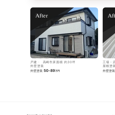
After
Af
戸建
高崎市
床面積 約30坪
工場・
外壁塗装
屋根塗
50-89
外壁塗装
外壁塗装
万円