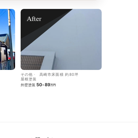
After
その他
高崎市
床面積 約80坪
屋根塗装
50-89
外壁塗装
万円